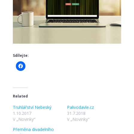
Sdílejte:
Related
Truhlářství Nebeský
Palivodavle.cz
1.10.2017
31.7.2018
V „Novinky“
V „Novinky“
Přeměna divadelního