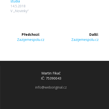
studia
14.5.2018
V „Novinky“
Předchozí:
Další:
Zazijemespolu.cz
Zazijemespolu.cz
Martin Fikač
IČ: 75390043
info@weboriginal.cz